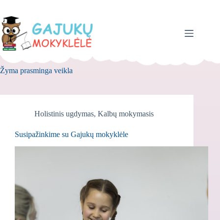
Skip
to
content
Žyma
prasminga veikla
Holistinis ugdymas
,
Kalbų mokymasis
Susipažinkime su Gajukų mokyklėle