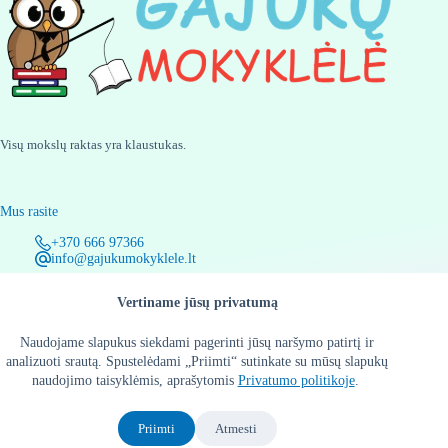
Visų mokslų raktas yra klaustukas.
Mus rasite
+370 666 97366
info@gajukumokyklele.lt
Vertiname jūsų privatumą
Informacija
Naudojame slapukus siekdami pagerinti jūsų naršymo patirtį ir
Privatumo politika
analizuoti srautą. Spustelėdami „Priimti“ sutinkate su mūsų slapukų
Kontaktai
naudojimo taisyklėmis, aprašytomis
Privatumo politikoje
.
Priimti
Atmesti