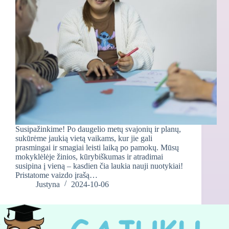
Susipažinkime! Po daugelio metų svajonių ir planų,
sukūrėme jaukią vietą vaikams, kur jie gali
prasmingai ir smagiai leisti laiką po pamokų. Mūsų
mokyklėlėje žinios, kūrybiškumas ir atradimai
susipina į vieną – kasdien čia laukia nauji nuotykiai!
Pristatome vaizdo įrašą…
Justyna
2024-10-06